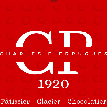
Accessibility
Menu
Pâtissier - Glacier - Chocolatier