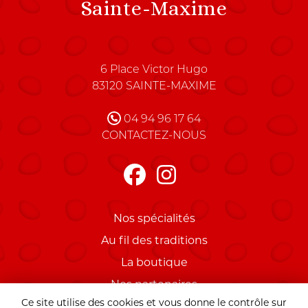
Sainte-Maxime
Charles Pierrugues Maître C
6 Place Victor Hugo
83120
SAINTE-MAXIME
FRANCE
04 94 96 17 64
CONTACTEZ-NOUS
Nos spécialités
Au fil des traditions
La boutique
Nos partenaires
Ce site utilise des cookies et vous donne le contrôle sur
Mentions légales