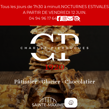
Skip to content
Skip to tools
Panneau de gestion des cookies
Tous les jours de 7h30 à minuit.NOCTURNES ESTIVALES
A PARTIR DE VENDREDI 12 JUIN.
04 94 96 17 64
Accessibility
Pâtissier - Glacier - Chocolatier
SAINTE-MAXIME