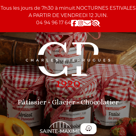
Skip to content
Skip to tools
Panneau de gestion des cookies
Tous les jours de 7h30 à minuit.NOCTURNES ESTIVALES
A PARTIR DE VENDREDI 12 JUIN.
04 94 96 17 64
Accessibility
Pâtissier - Glacier - Chocolatier
SAINTE-MAXIME