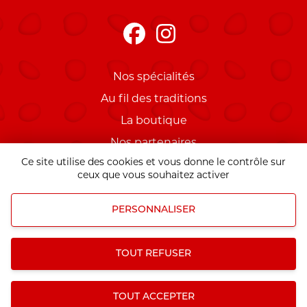
Nos spécialités
Au fil des traditions
La boutique
Nos partenaires
Ce site utilise des cookies et vous donne le contrôle sur
Mentions légales
ceux que vous souhaitez activer
PERSONNALISER
Mentions légales
|
Gestion des informations
personnels
TOUT REFUSER
TOUT ACCEPTER