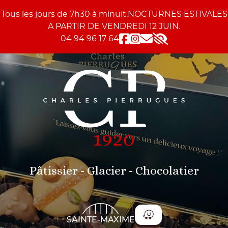
Skip to content
Skip to tools
Panneau de gestion des cookies
Tous les jours de 7h30 à minuit.NOCTURNES ESTIVALES
A PARTIR DE VENDREDI 12 JUIN.
04 94 96 17 64
Accessibility
Pâtissier - Glacier - Chocolatier
SAINTE-MAXIME