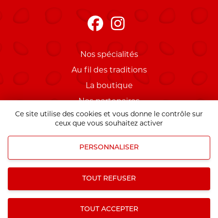
Nos spécialités
Au fil des traditions
La boutique
Nos partenaires
Ce site utilise des cookies et vous donne le contrôle sur
Mentions légales
ceux que vous souhaitez activer
PERSONNALISER
Mentions légales
|
Gestion des informations
personnels
TOUT REFUSER
TOUT ACCEPTER