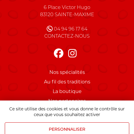
Charles Pierrugues Maître C
6 Place Victor Hugo
83120
SAINTE-MAXIME
FRANCE
04 94 96 17 64
CONTACTEZ-NOUS
Nos spécialités
Au fil des traditions
La boutique
Nos partenaires
Ce site utilise des cookies et vous donne le contrôle sur
Mentions légales
ceux que vous souhaitez activer
PERSONNALISER