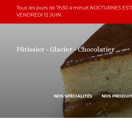
Skip to content
Skip to tools
Panneau de gestion des cookies
Tous les jours de 7h30 à minuit.NOCTURNES ES
VENDREDI 12 JUIN.
Pâtissier - Glacier - Chocolatier
NOS SPÉCIALITÉS
NOS PRODUI