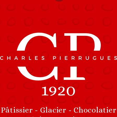
Accessibility
Menu
Pâtissier - Glacier - Chocolatier