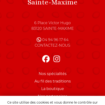
Sainte-Maxime
Charles Pierrugues Maître C
6 Place Victor Hugo
83120
SAINTE-MAXIME
FRANCE
04 94 96 17 64
CONTACTEZ-NOUS
Nos spécialités
Au fil des traditions
La boutique
Nos partenaires
Ce site utilise des cookies et vous donne le contrôle sur
Mentions légales