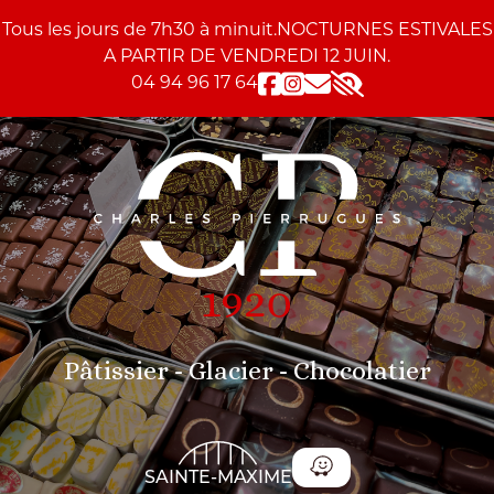
Skip to content
Skip to tools
Panneau de gestion des cookies
Tous les jours de 7h30 à minuit.NOCTURNES ESTIVALES
A PARTIR DE VENDREDI 12 JUIN.
04 94 96 17 64
Accessibility
Pâtissier - Glacier - Chocolatier
SAINTE-MAXIME